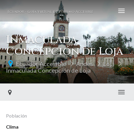
Inmaculada
Concepción de Loja
Ecuador Accesible
Andes
Loja
Inmaculada Concepción de Loja
Toggl
Población
Clima