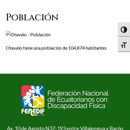
Población
Altern
Altern
Otavalo tiene una población de 104.874 habitantes
Av. 10 de Agosto N37-193 entre Villalengua y Barón