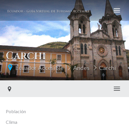
Carchi
Ecuador Accesible
Andes
Carchi
Toggl
Población
Clima