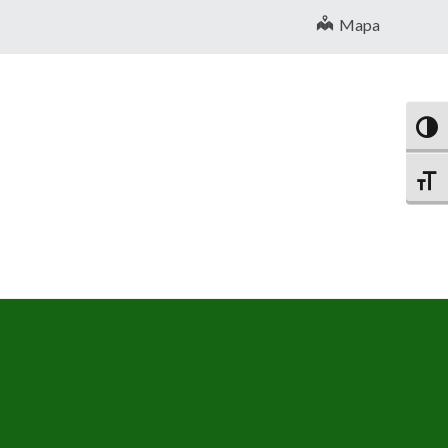
Mapa
Altern
Altern