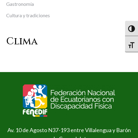
Gastronomía
Cultura y tradiciones
Altern
Clima
Altern
Av. 10 de Agosto N37-193 entre Villalengua y Barón