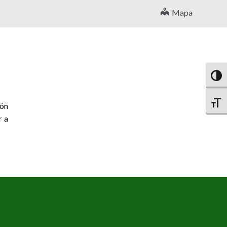
Mapa
Altern
Altern
ión
r a