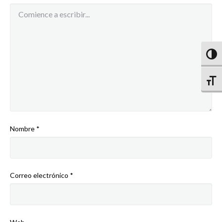
Comentario
Altern
Altern
Nombre
*
Correo electrónico
*