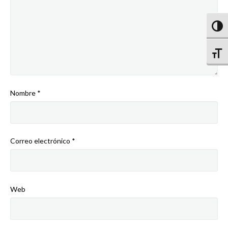
Altern
Altern
Nombre
*
Correo electrónico
*
Web