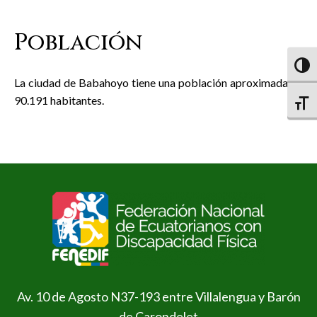
Población
Altern
La ciudad de Babahoyo tiene una población aproximada de
90.191 habitantes.
Altern
Av. 10 de Agosto N37-193 entre Villalengua y Barón
de Carondelet