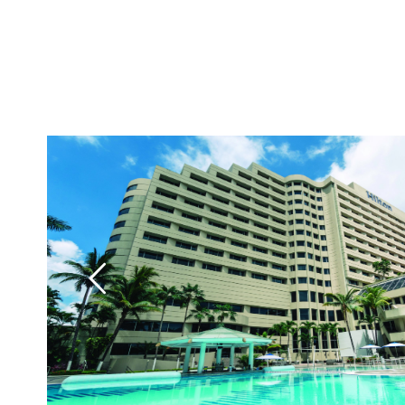
-
" data-bgposition="center center" data-bgfit="cover" d
repeat" data-bgparallax="off" class="rev-slidebg" data-