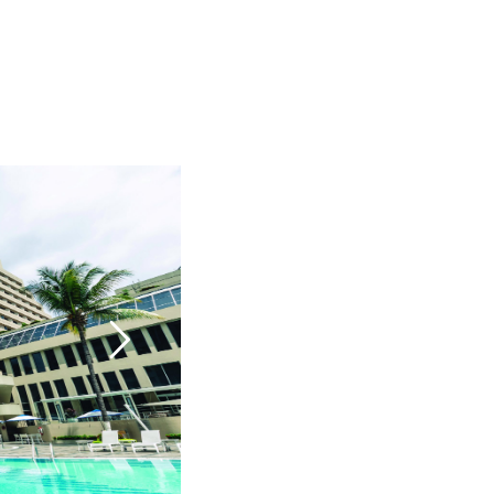
ata-bgrepeat="no-
" data-bgposition="center center" data-
no-retina>
repeat" data-bgparallax="off" class="rev