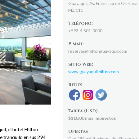
Guayaquil, Av. Francisco de Orellana
Mz. 111
Teléfono:
+593-4 501-0000
E-mail:
reservas@hiltonguayaquil.com
Sitio Web:
www.guayaquil.hilton.com
Redes
Tarifa (USD)
$110.00 más impuestos
il, el hotel Hilton
Ofertas
e tranquilo en sus 294
Con 294 habitaciones de diferentes