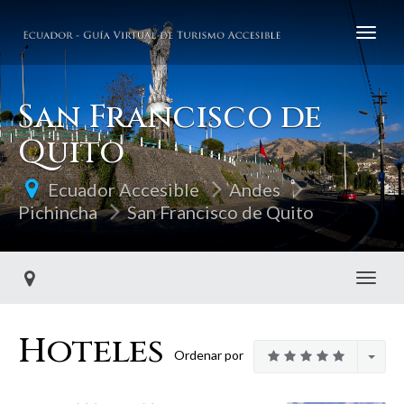
San Francisco de
Quito
Ecuador Accesible
Andes
Pichincha
San Francisco de Quito
Toggl
Hoteles
Ordenar por