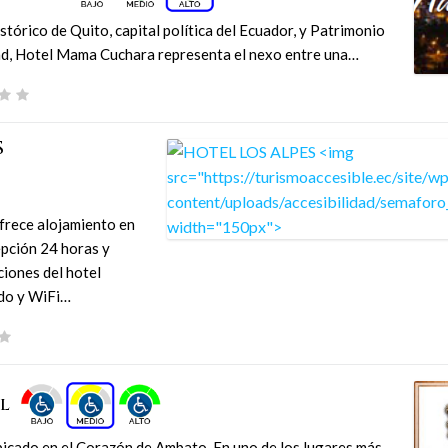
stórico de Quito, capital política del Ecuador, y Patrimonio
ad, Hotel Mama Cuchara representa el nexo entre una…
S
rece alojamiento en
epción 24 horas y
ciones del hotel
ado y WiFi…
al
bicado en el Corazón de Ambato, En uno de los lugares más