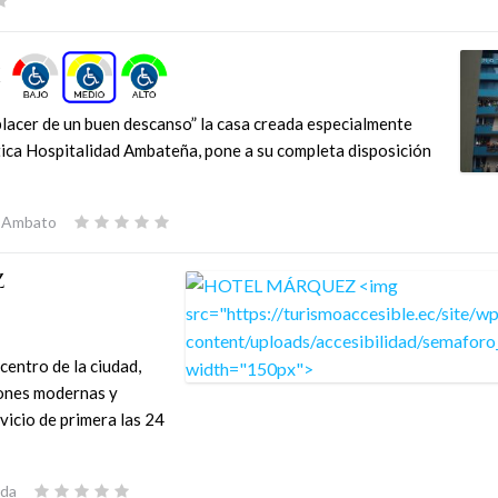
X
cer de un buen descanso” la casa creada especialmente
tica Hospitalidad Ambateña, pone a su completa disposición
e Ambato
Z
centro de la ciudad,
ones modernas y
vicio de primera las 24
nda