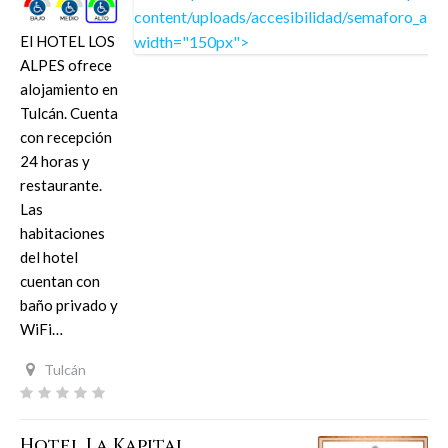
El HOTEL LOS
ALPES ofrece
alojamiento en
Tulcán. Cuenta
con recepción
24 horas y
restaurante.
Las
habitaciones
del hotel
cuentan con
baño privado y
WiFi…
Tulcán
Hotel La Kapital