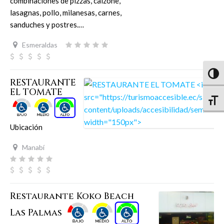
combinaciones de pizzas, calzone,
lasagnas, pollo, milanesas, carnes,
sanduches y postres.…
Esmeraldas
Altern
RESTAURANTE
EL TOMATE
Altern
Ubicación
Manabí
Restaurante Koko Beach
Las Palmas