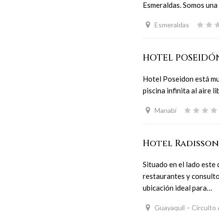
Esmeraldas. Somos una 
Esmeraldas
HOTEL POSEID
Hotel Poseidon está muy
piscina infinita al aire 
Manabí
Hotel Radisso
Situado en el lado este
restaurantes y consult
ubicación ideal para…
Guayaquil – Circuito